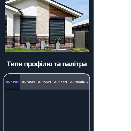
Типи профілю та палітра
AR/39N
AR/45N
AP/55N
AP/77N
AER44m/S