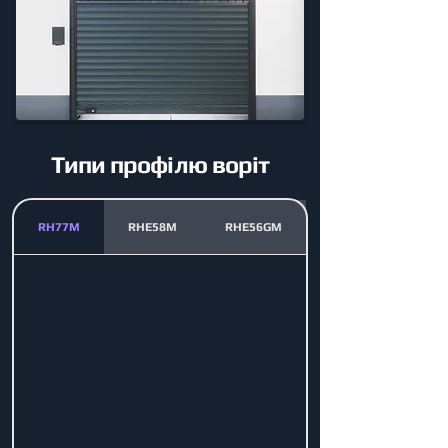
Типи профілю воріт
RH77M
RHE58M
RHE56GM