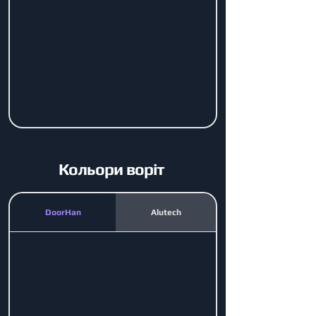
Кольори воріт
DoorHan
Alutech