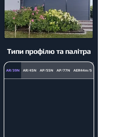
Типи профілю та палітра
AR/39N
AR/45N
AP/55N
AP/77N
AER44m/S