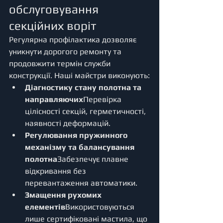
обслуговування 
секційних воріт
Регулярна профілактика дозволяє 
уникнути дорогого ремонту та 
продовжити термін служби 
конструкції. Наші майстри виконують:
Діагностику стану полотна та 
направляючих
Перевірка 
цілісності секцій, герметичності, 
наявності деформацій.
Регулювання пружинного 
механізму та балансування 
полотна
Забезпечує плавне 
відкривання без 
перевантаження автоматики.
Змащення рухомих 
елементів
Використовуються 
лише сертифіковані мастила, що 