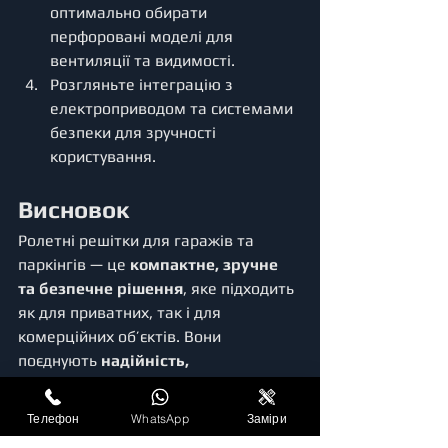
оптимально обирати 
перфоровані моделі для 
вентиляції та видимості.
Розгляньте інтеграцію з 
електроприводом та системами 
безпеки для зручності 
користування.
Висновок
Ролетні решітки для гаражів та 
паркінгів — це 
компактне, зручне 
та безпечне рішення
, яке підходить 
як для приватних, так і для 
комерційних об’єктів. Вони 
поєднують 
надійність, 
довговічність і сучасну 
автоматизацію
, забезпечуючи 
Телефон
WhatsApp
Заміри
повний контроль над доступом та 