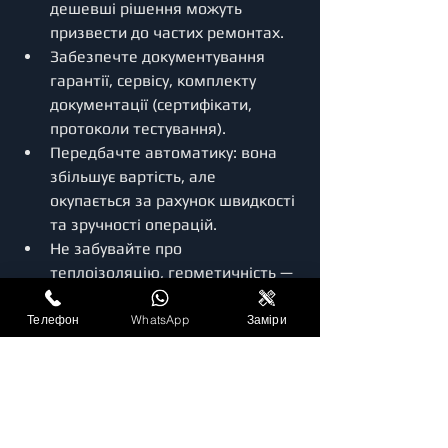
дешевші рішення можуть 
призвести до частих ремонтах.
Забезпечте документування 
гарантії, сервісу, комплекту 
документації (сертифікати, 
протоколи тестування).
Передбачте автоматику: вона 
збільшує вартість, але 
окупається за рахунок швидкості 
та зручності операцій.
Не забувайте про 
теплоізоляцію, герметичність — 
особливо якщо склад має 
контроль температури.
Телефон
WhatsApp
Заміри
Узгодьте монтаж і сервіс з 
виробником або 
сертифікованим партнером: 
некваліфікований монтаж може 
сильно вплинути на ресурс 