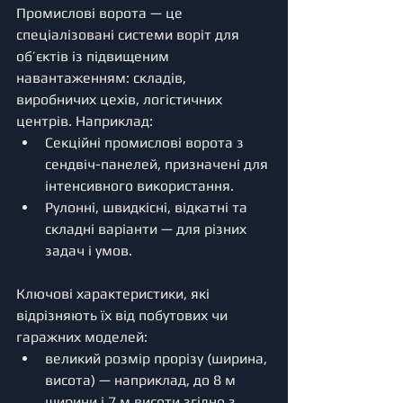
Промислові ворота — це 
спеціалізовані системи воріт для 
об’єктів із підвищеним 
навантаженням: складів, 
виробничих цехів, логістичних 
центрів. Наприклад:
Секційні промислові ворота з 
сендвіч-панелей, призначені для 
інтенсивного використання.
Рулонні, швидкісні, відкатні та 
складні варіанти — для різних 
задач і умов.
Ключові характеристики, які 
відрізняють їх від побутових чи 
гаражних моделей:
великий розмір прорізу (ширина, 
висота) — наприклад, до 8 м 
ширини і 7 м висоти згідно з 