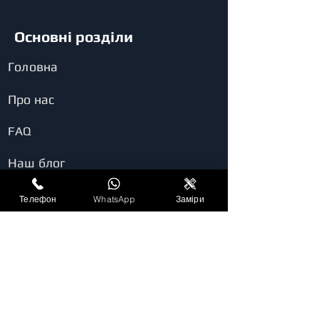
Основні розділи
Головна
Про нас
FAQ
Наш блог
Контакти
Телефон
WhatsApp
Заміри
Замовити заміри