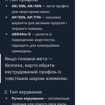
AR/39N, AR/45N
 — легкі профілі 
для квартирних вікон.
AP/55N, AP/77N
 — посилені 
варіанти для великих прорізів і 
першого поверху.
AER44m/S
 — ролети із 
підвищеною жорсткістю, 
підходять для комерційних 
приміщень.
Якщо головна мета — 
безпека, варто обрати 
екструдований профіль із 
товстішим шаром алюмінію.
2. Тип керування
Ручне керування
 — оптимальне 
рішення для одного-двох вікон.