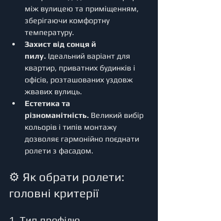
між вулицею та приміщенням, 
зберігаючи комфортну 
температуру.
Захист від сонця й 
пилу.
 Ідеальний варіант для 
квартир, приватних будинків і 
офісів, розташованих уздовж 
жвавих вулиць.
Естетика та 
різноманітність.
 Великий вибір 
кольорів і типів монтажу 
дозволяє гармонійно поєднати 
ролети з фасадом.
⚙️ Як обрати ролети: 
головні критерії
1. Тип профілю